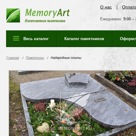
О нас
Оплат
Ежедневно:
9:00 – 
Изготовление памятников
Весь каталог
Каталог памятников
Оформл
Главная
Памятники
Надгробные плиты