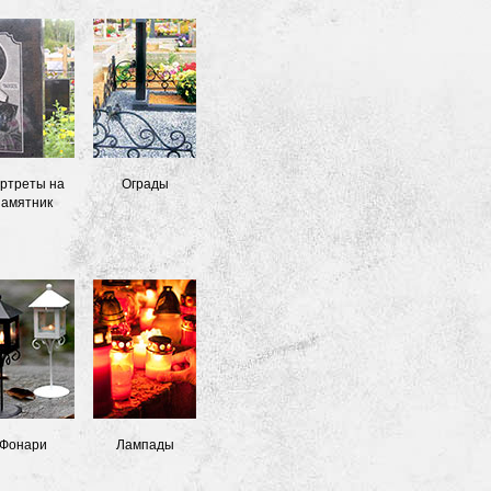
ртреты на
Ограды
памятник
Фонари
Лампады